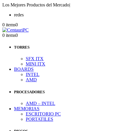
Los Mejores Productos del Mercado
|
redes
0 items
0
0 items
0
TORRES
SFX ITX
MINI ITX
BOARDS
INTEL
AMD
PROCESADORES
AMD – INTEL
MEMORIAS
ESCRITORIO PC
PORTATILES