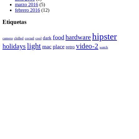
marzo 2016
(5)
febrero 2016
(12)
Etiquetas
hipster
hardware
food
dark
camera
chilled
coctail
cool
light
video-2
holidays
mac
place
retro
watch