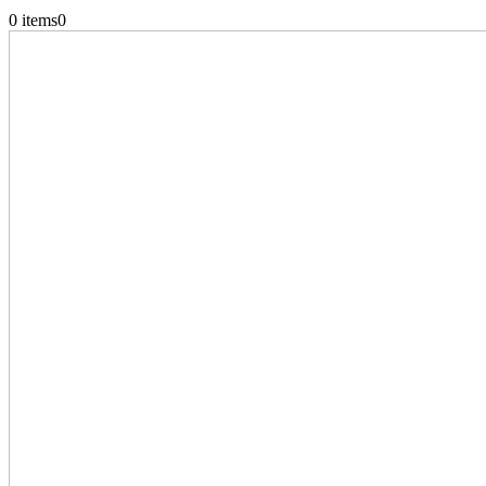
0 items
0