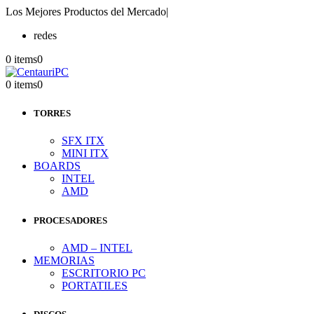
Los Mejores Productos del Mercado
|
redes
0 items
0
0 items
0
TORRES
SFX ITX
MINI ITX
BOARDS
INTEL
AMD
PROCESADORES
AMD – INTEL
MEMORIAS
ESCRITORIO PC
PORTATILES