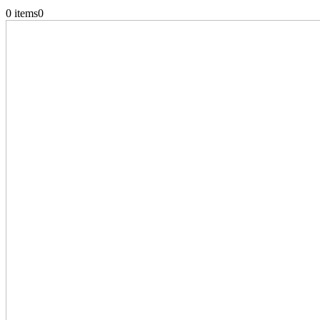
0 items
0