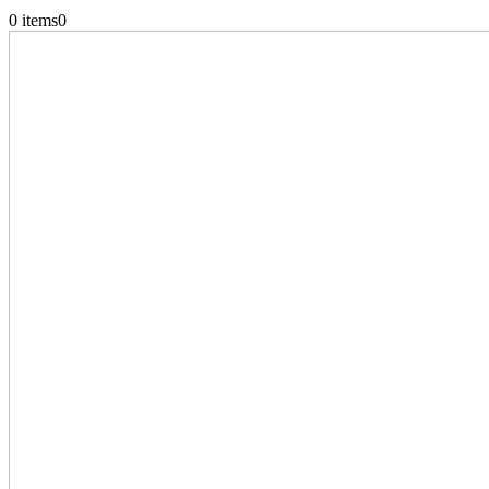
0 items
0