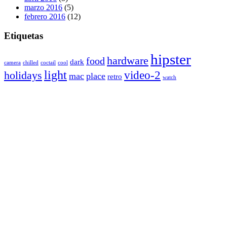
marzo 2016
(5)
febrero 2016
(12)
Etiquetas
hipster
hardware
food
dark
camera
chilled
coctail
cool
light
video-2
holidays
mac
place
retro
watch