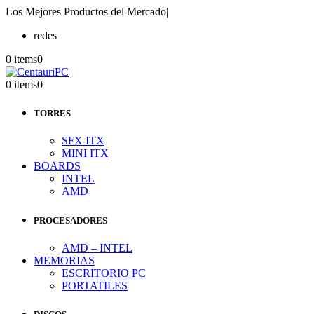
Los Mejores Productos del Mercado
|
redes
0 items
0
0 items
0
TORRES
SFX ITX
MINI ITX
BOARDS
INTEL
AMD
PROCESADORES
AMD – INTEL
MEMORIAS
ESCRITORIO PC
PORTATILES