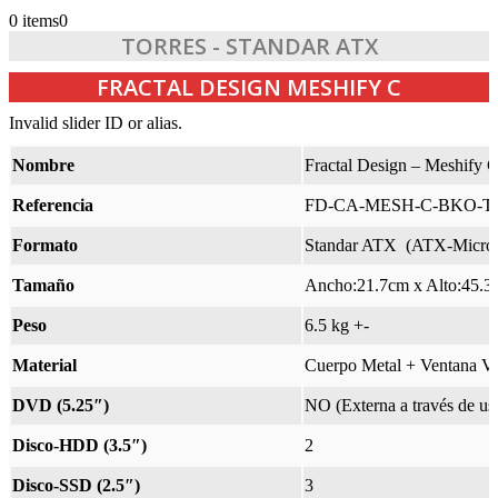
0 items
0
TORRES - STANDAR ATX
FRACTAL DESIGN MESHIFY C
Invalid slider ID or alias.
Nombre
Fractal Design – Meshify 
Referencia
FD-CA-MESH-C-BKO-T
Formato
Standar ATX (ATX-Micro
Tamaño
Ancho:21.7cm x Alto:45.3
Peso
6.5 kg +-
Material
Cuerpo Metal + Ventana V
DVD (5.25″)
NO (Externa a través de us
Disco-HDD (3.5″)
2
Disco-SSD (2.5″)
3