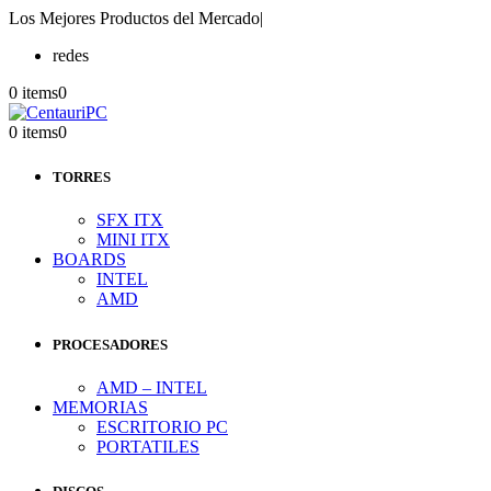
Los Mejores Productos del Mercado
|
redes
0 items
0
0 items
0
TORRES
SFX ITX
MINI ITX
BOARDS
INTEL
AMD
PROCESADORES
AMD – INTEL
MEMORIAS
ESCRITORIO PC
PORTATILES