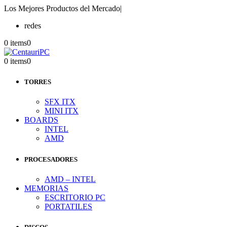
Los Mejores Productos del Mercado
|
redes
0 items
0
0 items
0
TORRES
SFX ITX
MINI ITX
BOARDS
INTEL
AMD
PROCESADORES
AMD – INTEL
MEMORIAS
ESCRITORIO PC
PORTATILES