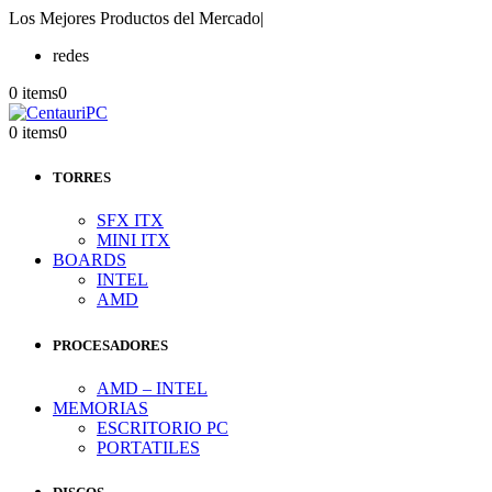
Los Mejores Productos del Mercado
|
redes
0 items
0
0 items
0
TORRES
SFX ITX
MINI ITX
BOARDS
INTEL
AMD
PROCESADORES
AMD – INTEL
MEMORIAS
ESCRITORIO PC
PORTATILES