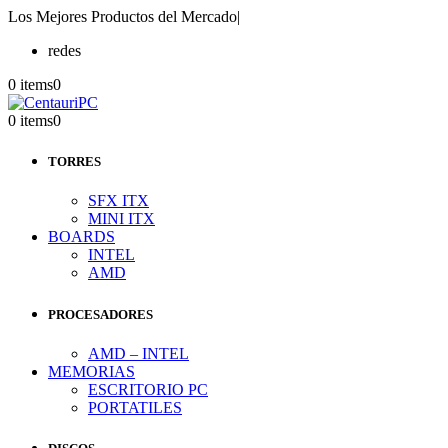
Los Mejores Productos del Mercado
|
redes
0 items
0
0 items
0
TORRES
SFX ITX
MINI ITX
BOARDS
INTEL
AMD
PROCESADORES
AMD – INTEL
MEMORIAS
ESCRITORIO PC
PORTATILES