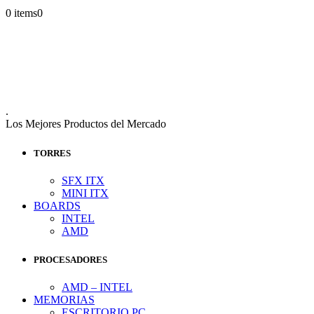
0 items
0
.
Los Mejores Productos del Mercado
TORRES
SFX ITX
MINI ITX
BOARDS
INTEL
AMD
PROCESADORES
AMD – INTEL
MEMORIAS
ESCRITORIO PC