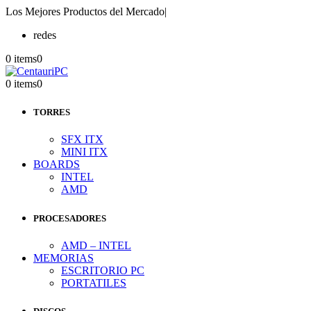
Los Mejores Productos del Mercado
|
redes
0 items
0
0 items
0
TORRES
SFX ITX
MINI ITX
BOARDS
INTEL
AMD
PROCESADORES
AMD – INTEL
MEMORIAS
ESCRITORIO PC
PORTATILES