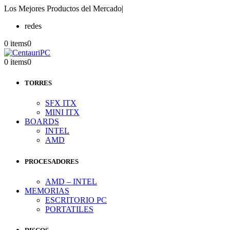
Los Mejores Productos del Mercado
|
redes
0 items
0
0 items
0
TORRES
SFX ITX
MINI ITX
BOARDS
INTEL
AMD
PROCESADORES
AMD – INTEL
MEMORIAS
ESCRITORIO PC
PORTATILES