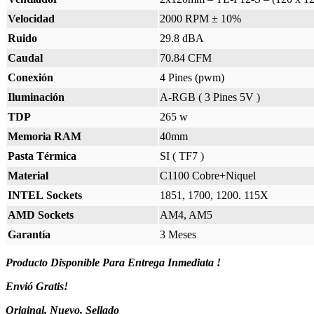
Velocidad
2000 RPM ± 10%
Ruido
29.8 dBA
Caudal
70.84 CFM
Conexión
4 Pines (pwm)
Iluminación
A-RGB ( 3 Pines 5V )
TDP
265 w
Memoria RAM
40mm
Pasta Térmica
SI ( TF7 )
Material
C1100 Cobre+Niquel
INTEL Sockets
1851, 1700, 1200. 115X
AMD Sockets
AM4, AM5
Garantía
3 Meses
Producto Disponible Para Entrega Inmediata !
Envió Gratis!
Original, Nuevo, Sellado