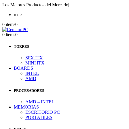
Los Mejores Productos del Mercado
|
redes
0 items
0
0 items
0
TORRES
SFX ITX
MINI ITX
BOARDS
INTEL
AMD
PROCESADORES
AMD – INTEL
MEMORIAS
ESCRITORIO PC
PORTATILES