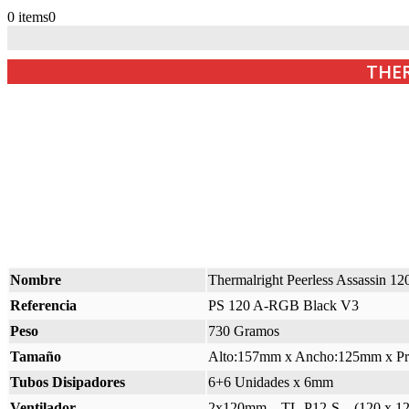
0 items
0
THER
Nombre
Thermalright Peerless Assassin 
Referencia
PS 120 A-RGB Black V3
Peso
730 Gramos
Tamaño
Alto:157mm x Ancho:125mm x P
Tubos Disipadores
6+6 Unidades x 6mm
Ventilador
2x120mm – TL-P12-S – (120 x 12