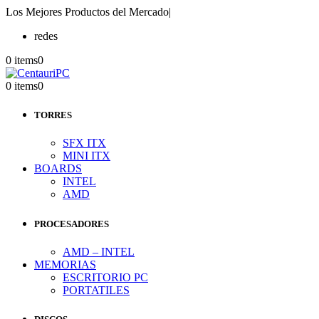
Los Mejores Productos del Mercado
|
redes
0 items
0
0 items
0
TORRES
SFX ITX
MINI ITX
BOARDS
INTEL
AMD
PROCESADORES
AMD – INTEL
MEMORIAS
ESCRITORIO PC
PORTATILES