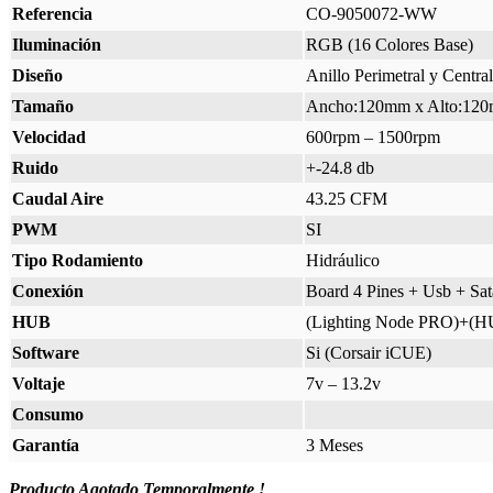
Referencia
CO-9050072-WW
Iluminación
RGB (16 Colores Base)
Diseño
Anillo Perimetral y Centra
Tamaño
Ancho:120mm x Alto:120
Velocidad
600rpm – 1500rpm
Ruido
+-24.8 db
Caudal Aire
43.25 CFM
PWM
SI
Tipo Rodamiento
Hidráulico
Conexión
Board 4 Pines + Usb + Sat
HUB
(Lighting Node PRO)+(H
Software
Si (Corsair iCUE)
Voltaje
7v – 13.2v
Consumo
Garantía
3 Meses
Producto Agotado Temporalmente !