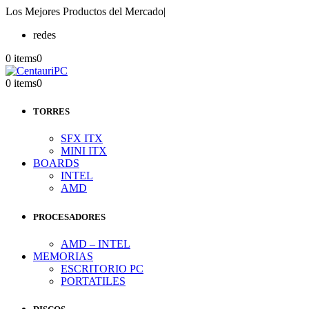
Los Mejores Productos del Mercado
|
redes
0 items
0
0 items
0
TORRES
SFX ITX
MINI ITX
BOARDS
INTEL
AMD
PROCESADORES
AMD – INTEL
MEMORIAS
ESCRITORIO PC
PORTATILES