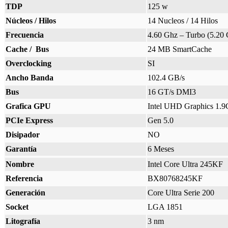
TDP
125 w
Núcleos / Hilos
14 Nucleos / 14 Hilos
Frecuencia
4.60 Ghz – Turbo (5.20
Cache / Bus
24 MB SmartCache
Overclocking
SI
Ancho Banda
102.4 GB/s
Bus
16 GT/s DMI3
Grafica GPU
Intel UHD Graphics 1.
PCIe Express
Gen 5.0
Disipador
NO
Garantía
6 Meses
Nombre
Intel Core Ultra 245KF
Referencia
BX80768245KF
Generación
Core Ultra Serie 200
Socket
LGA 1851
Litografía
3 nm