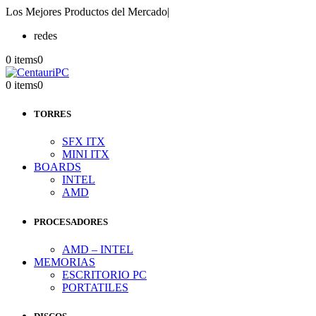
Los Mejores Productos del Mercado
|
redes
0 items
0
0 items
0
TORRES
SFX ITX
MINI ITX
BOARDS
INTEL
AMD
PROCESADORES
AMD – INTEL
MEMORIAS
ESCRITORIO PC
PORTATILES