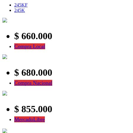
245KF
245K
$ 660.000
Compra Local
$ 680.000
Compra Nacional
$ 855.000
MercadoLibre