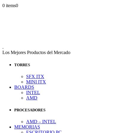
0 items
0
.
Los Mejores Productos del Mercado
TORRES
SFX ITX
MINI ITX
BOARDS
INTEL
AMD
PROCESADORES
AMD – INTEL
MEMORIAS
ESCRITORIO PC