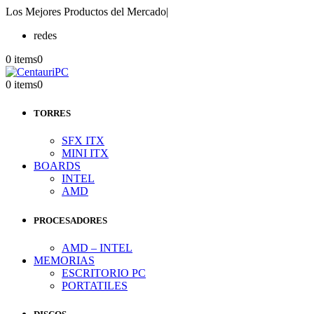
Los Mejores Productos del Mercado
|
redes
0 items
0
0 items
0
TORRES
SFX ITX
MINI ITX
BOARDS
INTEL
AMD
PROCESADORES
AMD – INTEL
MEMORIAS
ESCRITORIO PC
PORTATILES