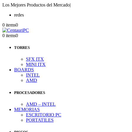
Los Mejores Productos del Mercado
|
redes
0 items
0
0 items
0
TORRES
SFX ITX
MINI ITX
BOARDS
INTEL
AMD
PROCESADORES
AMD – INTEL
MEMORIAS
ESCRITORIO PC
PORTATILES