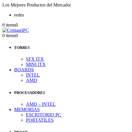
Los Mejores Productos del Mercado
|
redes
0 items
0
0 items
0
TORRES
SFX ITX
MINI ITX
BOARDS
INTEL
AMD
PROCESADORES
AMD – INTEL
MEMORIAS
ESCRITORIO PC
PORTATILES