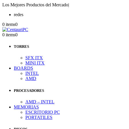
Los Mejores Productos del Mercado
|
redes
0 items
0
0 items
0
TORRES
SFX ITX
MINI ITX
BOARDS
INTEL
AMD
PROCESADORES
AMD – INTEL
MEMORIAS
ESCRITORIO PC
PORTATILES