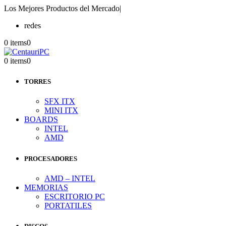
Los Mejores Productos del Mercado
|
redes
0 items
0
0 items
0
TORRES
SFX ITX
MINI ITX
BOARDS
INTEL
AMD
PROCESADORES
AMD – INTEL
MEMORIAS
ESCRITORIO PC
PORTATILES