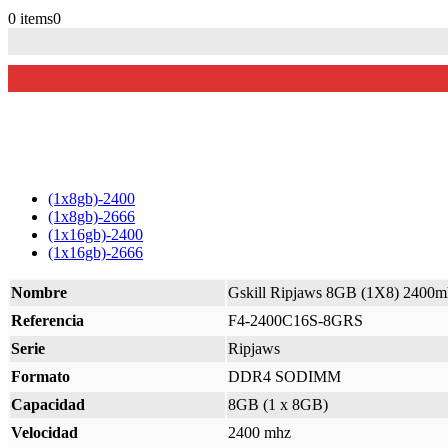
0 items
0
(1x8gb)-2400
(1x8gb)-2666
(1x16gb)-2400
(1x16gb)-2666
Nombre
Gskill Ripjaws 8GB (1X8) 2400m
Referencia
F4-2400C16S-8GRS
Serie
Ripjaws
Formato
DDR4 SODIMM
Capacidad
8GB (1 x 8GB)
Velocidad
2400 mhz