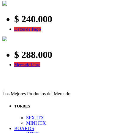
$ 240.000
Datos de Pago
$ 288.000
MercadoLibre
.
Los Mejores Productos del Mercado
TORRES
SFX ITX
MINI ITX
BOARDS