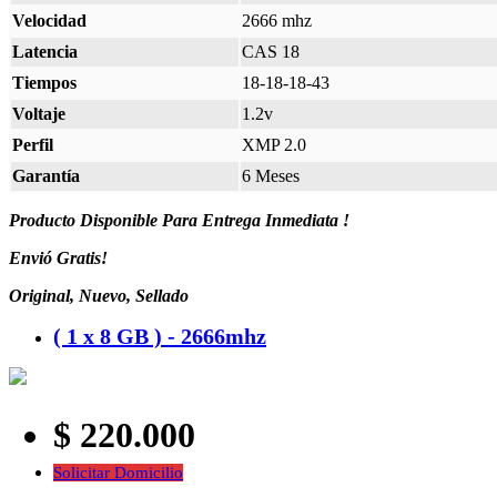
Velocidad
2666 mhz
Latencia
CAS 18
Tiempos
18-18-18-43
Voltaje
1.2v
Perfil
XMP 2.0
Garantía
6 Meses
Producto Disponible Para Entrega Inmediata !
Envió Gratis!
Original, Nuevo, Sellado
( 1 x 8 GB ) - 2666mhz
$ 220.000
Solicitar Domicilio