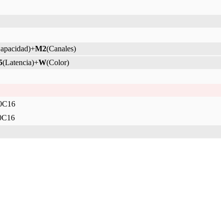
apacidad)+
M2
(Canales)
5
(Latencia)+
W
(Color)
0C16
0C16