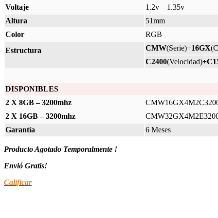
Voltaje
1.2v – 1.35v
Altura
51mm
Color
RGB
CMW
(Serie)+
16GX
(C
Estructura
C2400
(Velocidad)
+C1
DISPONIBLES
2 X 8GB – 3200mhz
CMW16GX4M2C320
2 X 16GB – 3200mhz
CMW32GX4M2E320
Garantía
6 Meses
Producto Agotado Temporalmente !
Envió Gratis!
Calificar