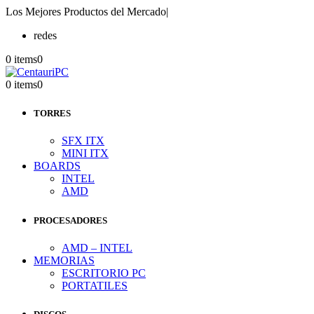
Los Mejores Productos del Mercado
|
redes
0 items
0
0 items
0
TORRES
SFX ITX
MINI ITX
BOARDS
INTEL
AMD
PROCESADORES
AMD – INTEL
MEMORIAS
ESCRITORIO PC
PORTATILES