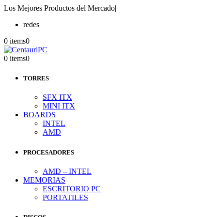
Los Mejores Productos del Mercado
|
redes
0 items
0
0 items
0
TORRES
SFX ITX
MINI ITX
BOARDS
INTEL
AMD
PROCESADORES
AMD – INTEL
MEMORIAS
ESCRITORIO PC
PORTATILES