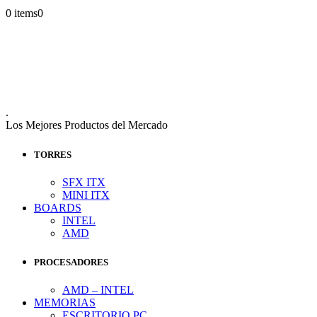
0 items
0
.
Los Mejores Productos del Mercado
TORRES
SFX ITX
MINI ITX
BOARDS
INTEL
AMD
PROCESADORES
AMD – INTEL
MEMORIAS
ESCRITORIO PC