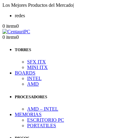
Los Mejores Productos del Mercado
|
redes
0 items
0
0 items
0
TORRES
SFX ITX
MINI ITX
BOARDS
INTEL
AMD
PROCESADORES
AMD – INTEL
MEMORIAS
ESCRITORIO PC
PORTATILES