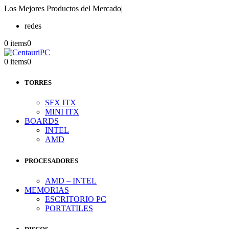
Los Mejores Productos del Mercado
|
redes
0 items
0
0 items
0
TORRES
SFX ITX
MINI ITX
BOARDS
INTEL
AMD
PROCESADORES
AMD – INTEL
MEMORIAS
ESCRITORIO PC
PORTATILES