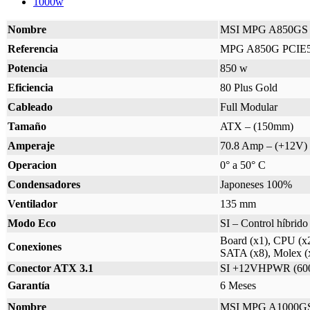
1000w
Nombre
MSI MPG A850GS
Referencia
MPG A850G PCIE
Potencia
850 w
Eficiencia
80 Plus Gold
Cableado
Full Modular
Tamaño
ATX – (150mm)
Amperaje
70.8 Amp – (+12V)
Operacion
0° a 50° C
Condensadores
Japoneses 100%
Ventilador
135 mm
Modo Eco
SI – Control híbrido
Board (x1), CPU (x
Conexiones
SATA (x8), Molex (
Conector ATX 3.1
SI +12VHPWR (60
Garantía
6 Meses
Nombre
MSI MPG A1000G