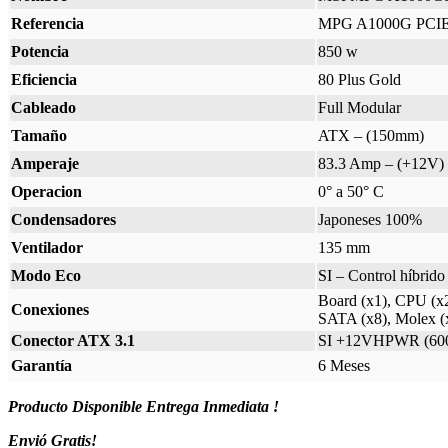
Referencia
MPG A1000G PCI
Potencia
850 w
Eficiencia
80 Plus Gold
Cableado
Full Modular
Tamaño
ATX – (150mm)
Amperaje
83.3 Amp – (+12V)
Operacion
0° a 50° C
Condensadores
Japoneses 100%
Ventilador
135 mm
Modo Eco
SI – Control híbrido
Board (x1), CPU (x
Conexiones
SATA (x8), Molex (
Conector ATX 3.1
SI +12VHPWR (60
Garantía
6 Meses
Producto Disponible Entrega Inmediata !
Envió Gratis!