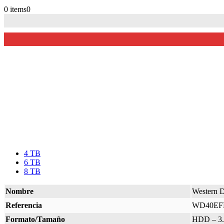
0 items
0
4 TB
6 TB
8 TB
Nombre
Western D
Referencia
WD40EF
Formato/Tamaño
HDD – 3.