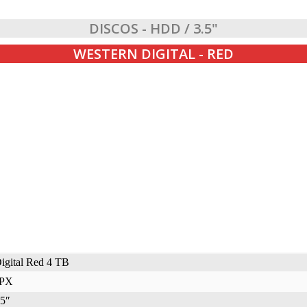
DISCOS - HDD / 3.5"
WESTERN DIGITAL - RED
igital Red 4 TB
PX
5″