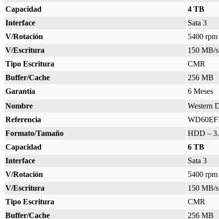
Capacidad
4 TB
Interface
Sata 3
V/Rotación
5400 rpm
V/Escritura
150 MB/s
Tipo Escritura
CMR
Buffer/Cache
256 MB
Garantía
6 Meses
Nombre
Western D
Referencia
WD60EF
Formato/Tamaño
HDD – 3.
Capacidad
6 TB
Interface
Sata 3
V/Rotación
5400 rpm
V/Escritura
150 MB/s
Tipo Escritura
CMR
Buffer/Cache
256 MB