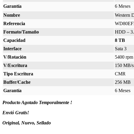
Garantía
6 Meses
Nombre
Western D
Referencia
WD80EF
Formato/Tamaño
HDD – 3.
Capacidad
8 TB
Interface
Sata 3
V/Rotación
5400 rpm
V/Escritura
150 MB/s
Tipo Escritura
CMR
Buffer/Cache
256 MB
Garantía
6 Meses
Producto Agotado Temporalmente !
Envió Gratis!
Original, Nuevo, Sellado