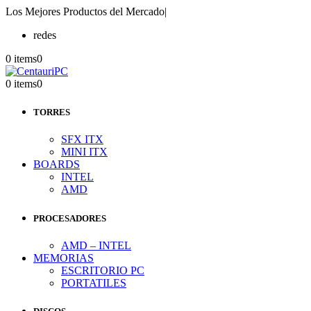
Los Mejores Productos del Mercado
|
redes
0 items
0
0 items
0
TORRES
SFX ITX
MINI ITX
BOARDS
INTEL
AMD
PROCESADORES
AMD – INTEL
MEMORIAS
ESCRITORIO PC
PORTATILES