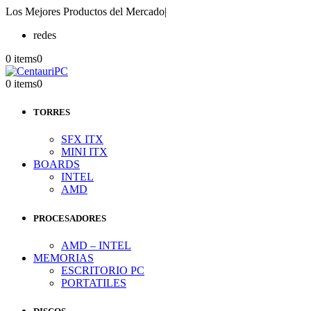
Los Mejores Productos del Mercado
|
redes
0 items
0
0 items
0
TORRES
SFX ITX
MINI ITX
BOARDS
INTEL
AMD
PROCESADORES
AMD – INTEL
MEMORIAS
ESCRITORIO PC
PORTATILES