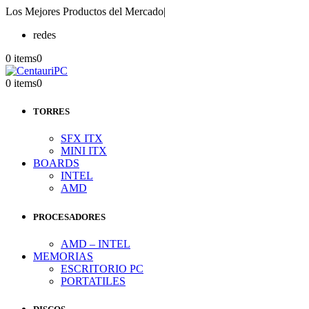
Los Mejores Productos del Mercado
|
redes
0 items
0
0 items
0
TORRES
SFX ITX
MINI ITX
BOARDS
INTEL
AMD
PROCESADORES
AMD – INTEL
MEMORIAS
ESCRITORIO PC
PORTATILES