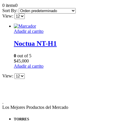
0 items
0
Sort By:
View:
Añadir al carrito
Noctua NT-H1
0
out of 5
$
45,000
Añadir al carrito
View:
.
Los Mejores Productos del Mercado
TORRES