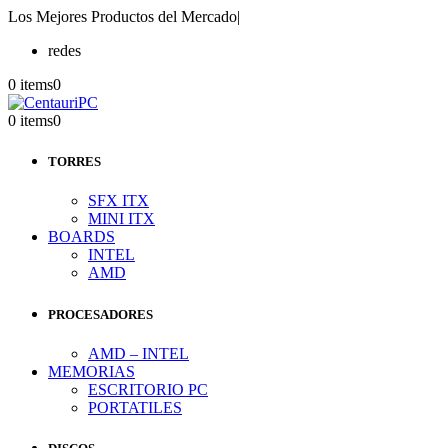
Los Mejores Productos del Mercado
|
redes
0 items
0
0 items
0
TORRES
SFX ITX
MINI ITX
BOARDS
INTEL
AMD
PROCESADORES
AMD – INTEL
MEMORIAS
ESCRITORIO PC
PORTATILES