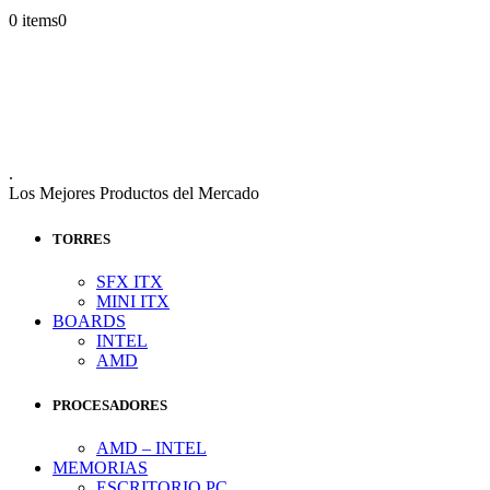
0 items
0
.
Los Mejores Productos del Mercado
TORRES
SFX ITX
MINI ITX
BOARDS
INTEL
AMD
PROCESADORES
AMD – INTEL
MEMORIAS
ESCRITORIO PC