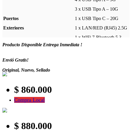
3 x USB Tipo A – 10G
Puertos
1 x USB Tipo C – 20G
Exteriores
1 x LAN/RED (RJ45) 2.5G
1 x WiFi 7-Bluetooth 5.3
Producto Disponible Entrega Inmediata !
1 x Flash BIOS
1 x Audio Pack
Envió Gratis!
Garantía
6 Meses
Original, Nuevo, Sellado
$ 860.000
Compra Local
$ 880.000