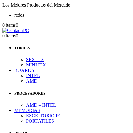
Los Mejores Productos del Mercado
|
redes
0 items
0
0 items
0
TORRES
SFX ITX
MINI ITX
BOARDS
INTEL
AMD
PROCESADORES
AMD – INTEL
MEMORIAS
ESCRITORIO PC
PORTATILES