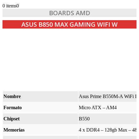
0 items
0
BOARDS AMD
ASUS B850 MAX GAMING WIFI W
Nombre
Asus Prime B550M-A WiFi II
Formato
Micro ATX – AM4
Chipset
B550
Memorias
4 x DDR4 – 128gb Max – 48