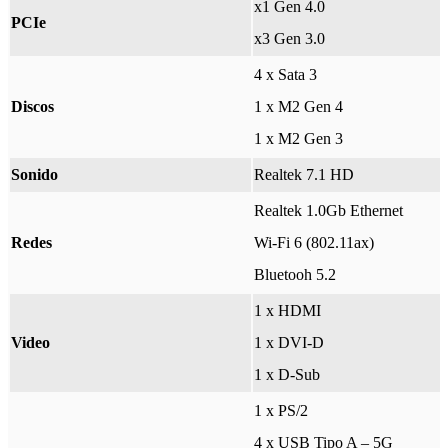
x1 Gen 4.0
PCIe
x3 Gen 3.0
4 x Sata 3
Discos
1 x M2 Gen 4
1 x M2 Gen 3
Sonido
Realtek 7.1 HD
Realtek 1.0Gb Ethernet
Redes
Wi-Fi 6 (802.11ax)
Bluetooh 5.2
1 x HDMI
Video
1 x DVI-D
1 x D-Sub
1 x PS/2
4 x USB Tipo A – 5G