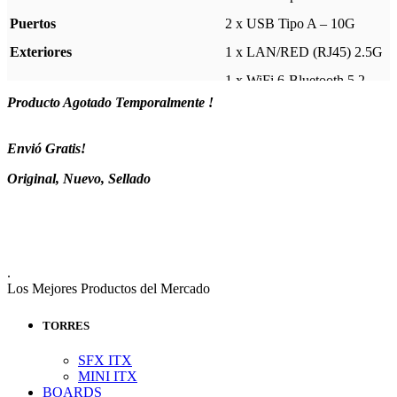
Puertos
2 x USB Tipo A – 10G
Exteriores
1 x LAN/RED (RJ45) 2.5G
1 x WiFi 6-Bluetooth 5.2
Producto Agotado Temporalmente !
1 x Audio Pack
Garantía
3 Meses
Envió Gratis!
Original, Nuevo, Sellado
.
Los Mejores Productos del Mercado
TORRES
SFX ITX
MINI ITX
BOARDS