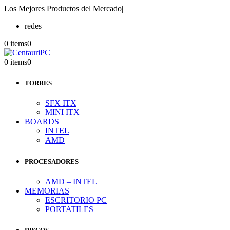
Los Mejores Productos del Mercado
|
redes
0 items
0
0 items
0
TORRES
SFX ITX
MINI ITX
BOARDS
INTEL
AMD
PROCESADORES
AMD – INTEL
MEMORIAS
ESCRITORIO PC
PORTATILES